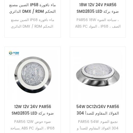
18W 12V 24V PAR56
الصين مصنع IP68 ماء نافورة
SMD2835 LED ضوء بركة
الدائري DMX / RDM التحكم
السباحة
RGBW / RGBWA LED
PAR56 18W سباحة الضوء ،
الصين مصنع IP68 ماء نافورة
نافورة فوهة الضوء
ABS PC المواد ، IP68 الصف ،
الدائري DMX / RDM التحكم
وذلك باستخدام عالية الجودة
RGBW / RGBWA LED نافورة
216pcs LED مصدر SMD2835
فوهة الضوء
، مع التحكم DMX / RF التحكم
عن بعد / RGB السيطرة
الخارجية.
12W 12V 24V PAR56
54W DC12V24V PAR56
304 الفولاذ المقاوم للصدأ
SMD2835 LED ضوء بركة
حمام سباحة الصمام الخفيفة
السباحة
PAR56 54W تجمع الضوء,
PAR56 12W ضوء حوض
304 الفولاذ المقاوم للصدأ و
سباحة, ABS PC المواد ، IP68