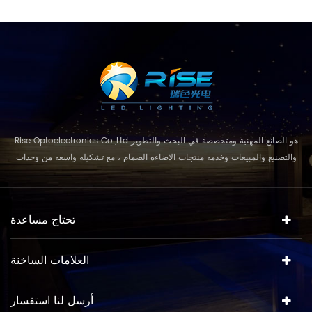
Rise Optoelectronics Co.,Ltd هو الصانع المهنية ومتخصصة في البحث والتطوير
والتصنيع والمبيعات وخدمه منتجات الاضاءه الصمام ، مع تشكيله واسعه من وحدات
الاضاءه للاستخدام السكنية والتجارية ، واستخدام lanscape. مع مفهوم الاعمال
ونموذج "الجودة الاولي ، الخدمة قبل كل شيء " ، والجمع بين التصميم المعاصر مع
حلول فعاله من حيث التكلفة للعملاء كل تطبيق. مهم...
تحتاج مساعدة
العلامات الساخنة
أرسل لنا استفسار