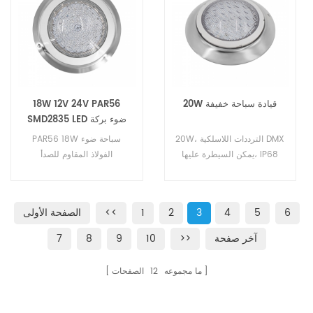
السيطرة الخارجية.
السيطرة الخارجية.
20W قيادة سباحة خفيفة
18W 12V 24V PAR56
SMD2835 LED ضوء بركة
السباحة
20W، الترددات اللاسلكية DMX
PAR56 18W سباحة ضوء
يمكن السيطرة عليها، IP68
الفولاذ المقاوم للصدأ
دفعت تجمع الضوء
304+غطاء الكمبيوتر ، IP68
الصف ، وذلك باستخدام عالية
الجودة 216pcs LED مصدر
6
5
4
3
2
1
<<
الصفحة الأولى
SMD2835 ، مع التحكم DMX /
RF التحكم عن بعد / RGB
آخر صفحة
>>
10
9
8
7
السيطرة الخارجية.
ما مجموعه
12
الصفحات