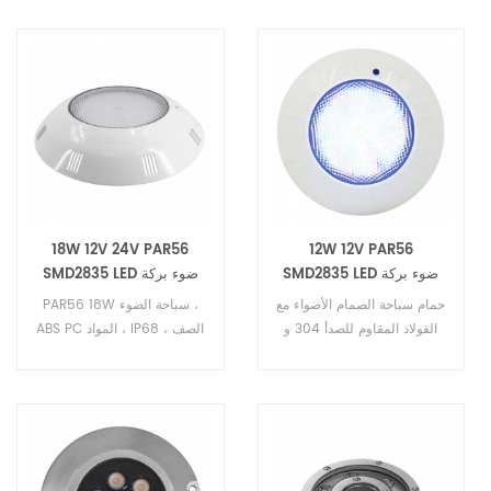
18W 12V 24V PAR56
12W 12V PAR56
SMD2835 LED ضوء بركة
SMD2835 LED ضوء بركة
السباحة
السباحة
حمام سباحة الصمام الأضواء مع
PAR56 18W سباحة الضوء ،
الفولاذ المقاوم للصدأ 304 و
ABS PC المواد ، IP68 الصف ،
304ق ق مسامير ، SMD5050
وذلك باستخدام عالية الجودة
led, مع 2 سنة الضمان. إن
216pcs LED مصدر SMD2835
حمام سباحة الصمام أضواء
، مع التحكم DMX / RF التحكم
يمكن التحكم بها تحكم RF أو
عن بعد / RGB السيطرة
DMX512 المراقب المالي.
الخارجية.
DMX فك بنيت داخل السكن.