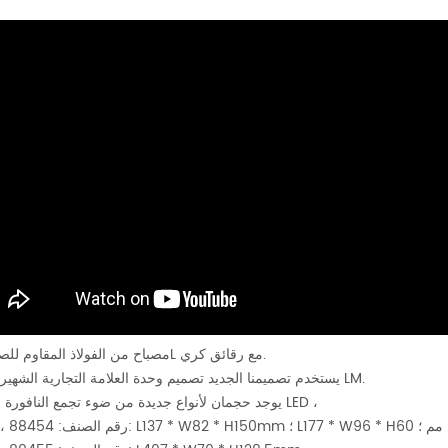
مصباح من الفولاذ المقاوم للصدأ 316L مع رقائق كري.
يستخدم تصميمنا الجديد تصميم وحدة العلامة التجارية الشهيرة عالية LM.
يوجد حجمان لأنواع جديدة من ضوء تجمع النافورة الخطية LED ،
رقم الصنف: 88454 ، الحجم: L137 * W82 * H150mm ؛ L177 * W96 * H60 مم ؛