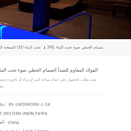
316L الفولاذ المقاوم للصدأ الصمام الخطي ضوء تحت الماء
أضواء LED تحت الماء
الصفحة ال
316L الفولاذ المقاوم للصدأ الصمام الخطي ضوء تحت الما
تقدم بطلب للحصول على حمام سباحة كبير أو بركة أو نافورة حديقة 
نافورة فندق.
رقم العنصر.:
RS-UW36W316X-L-SA
T, WESTERN UNION, PAYPA
أصل المنتج:
China