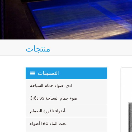
منتجات
التصنيفات
ادى اضواء حمام السباحة
316L SS ضوء حمام السباحة
أضواء نافورة الصمام
أضواء Led تحت الماء