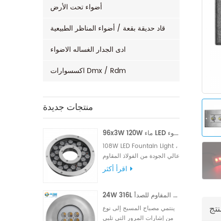
أضواء تحت الأرض
قاد حديقة بقعة / أضواء المناظر الطبيعية
ادى الجدار الغساله الاضواء
اكسسوارات Dmx / Rdm
منتجات جديدة
96x3W 120W ماء LED نافورة ضوء
108W LED Fountain Light ،
عالي الجودة من الفولاذ المقاوم
للصدأ 316L للمواد ، العلامة
اقرأ أكثر
التجارية الشهيرة LM ، Edison
أو Epistar Chips ، مزود بكابل
24W 316L الفولاذ المقاوم للصدأ IP68 LED بركة الخفيفة
مطاطي VDE أو كابل مطاطي
UL.
نتج
ينتمي مصباح المسبح إلى نوع
من إشارات المرور التي تلبي