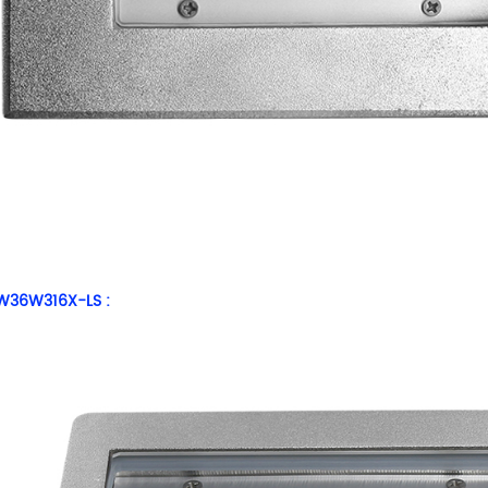
W36W316X-LS
: