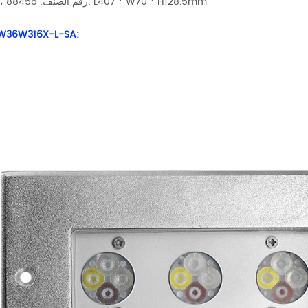
رقم الصنف: 88455 ، الحجم: L407 * W70 * H128.5mm
W36W316X-L-SA: