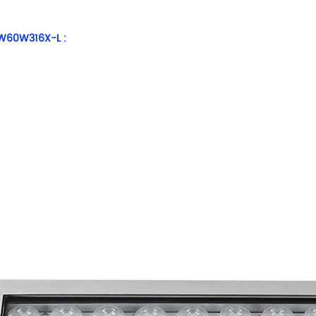
W60W316X-L
: