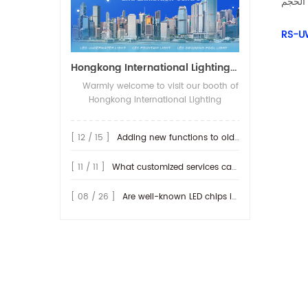
RS-U
Hongkong International Lighting Show on April 20-23th,2026
Warmly welcome to visit our booth of
Hongkong International Lighting
fair(Spring Edition), The show open on
20-23th,April 2026 in Hong Kong
[ 12 / 15 ]
Adding new functions to old lamp
Convention and Exhibition Centre. We
will be show more IP68-rated outdoor
[ 11 / 11 ]
What customized services can be provided by RISE ?
products, along with their connection
methods. We look forward to seeing
you at our booth! Booth No.: 3D-E20
[ 08 / 26 ]
Are well-known LED chips important for producing LED lamps?