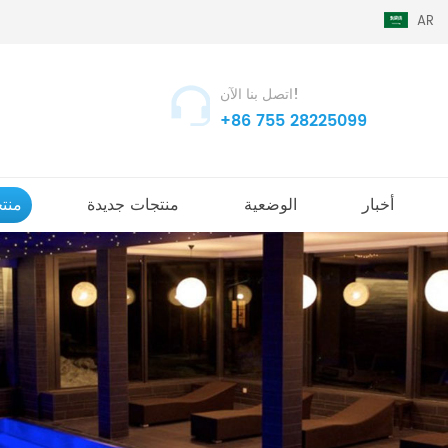
AR
اتصل بنا الآن!
+86 755 28225099
أخبار
الوضعية
منتجات جديدة
منت