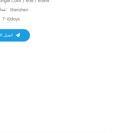
Single Color / RGB / RGBW
ميناء الشحن:
Shenzhen
7-10days
اتصل ال