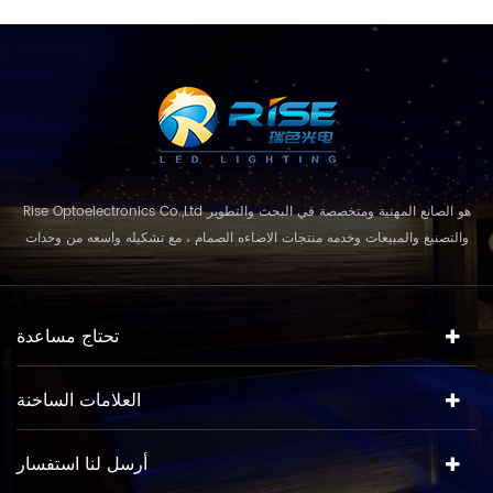
Rise Optoelectronics Co.,Ltd هو الصانع المهنية ومتخصصة في البحث والتطوير
والتصنيع والمبيعات وخدمه منتجات الاضاءه الصمام ، مع تشكيله واسعه من وحدات
الاضاءه للاستخدام السكنية والتجارية ، واستخدام lanscape. مع مفهوم الاعمال
ونموذج "الجودة الاولي ، الخدمة قبل كل شيء " ، والجمع بين التصميم المعاصر مع
حلول فعاله من حيث التكلفة للعملاء كل تطبيق. مهم...
تحتاج مساعدة
العلامات الساخنة
أرسل لنا استفسار